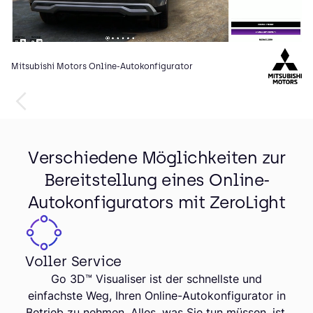
Mitsubishi Motors Online-Autokonfigurator
Co
Verschiedene Möglichkeiten zur
Bereitstellung eines Online-
Autokonfigurators mit ZeroLight
Voller Service
Go 3D™ Visualiser ist der schnellste und
einfachste Weg, Ihren Online-Autokonfigurator in
Betrieb zu nehmen. Alles, was Sie tun müssen, ist,